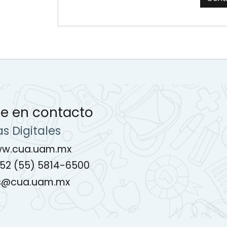
e en contacto
s Digitales
ww.cua.uam.mx
+52 (55) 5814-6500
es@cua.uam.mx