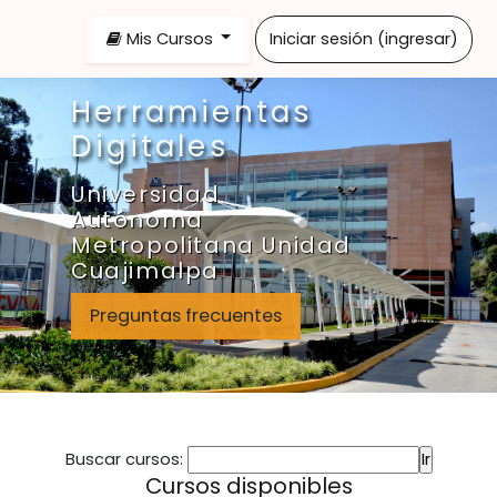
Saltar al contenido principal
Mis Cursos
Iniciar sesión (ingresar)
Herramientas
Digitales
Universidad
Autónoma
Metropolitana Unidad
Cuajimalpa
Preguntas frecuentes
Buscar cursos:
Cursos disponibles